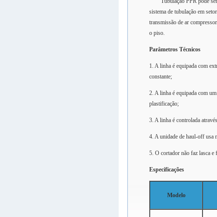
Tubulação PPR pode ser usado
sistema de tubulação em setore
transmissão de ar compressor
o piso.
Parâmetros Técnicos
1. A linha é equipada com ex
constante;
2. A linha é equipada com um 
plastificação;
3. A linha é controlada atrav
4. A unidade de haul-off usa 
5. O cortador não faz lasca e
Especificações
Modelo