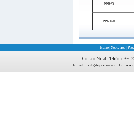
PPR63
PPR160
Home
|
Sobre nos
|
Pro
Contato:
Mr.bai
Telefono:
+86-
E-mail:
info@njgorray.com
Endereço